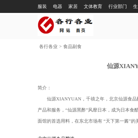
服装
电器
家居
文体教育
行业部门
生
各行各业
>
食品副食
仙源XIA
简介：
仙源XIANYUAN，千禧之年，北京仙源
产品和服务，“仙源黑酢”风靡日本，成为日本食
面馆的首选用料，在东北市场有 “天下第一酱”的美