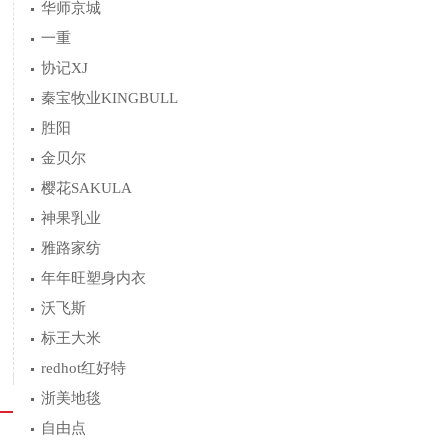
华师京城
一重
协记XJ
秦宝牧业KINGBULL
胜阳
金贝尔
樱花SAKULA
神果乳业
雅路家纺
年年旺塑身内衣
沃飞斯
标王大米
redhot红好特
浙美地毯
自由点