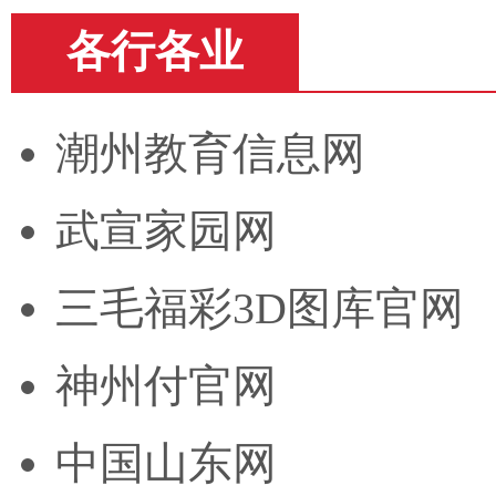
各行各业
潮州教育信息网
武宣家园网
三毛福彩3D图库官网
神州付官网
中国山东网