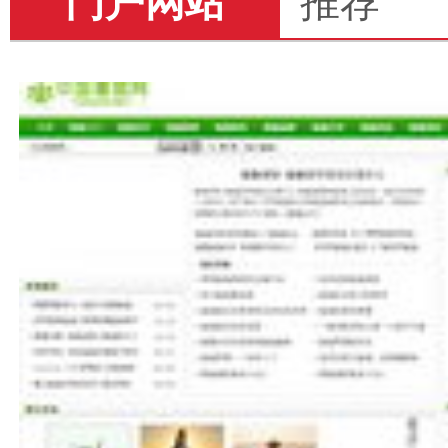
门户网站
推荐