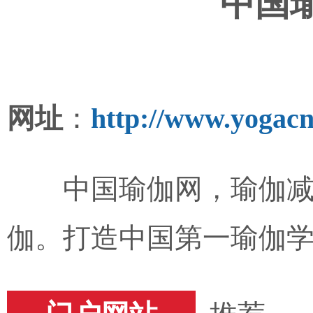
中国
网址
：
http://www.yogacn
中国瑜伽网，瑜伽
伽。打造中国第一瑜伽