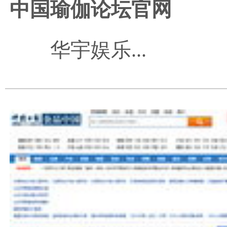
中国瑜伽论坛官网
华宇娱乐...