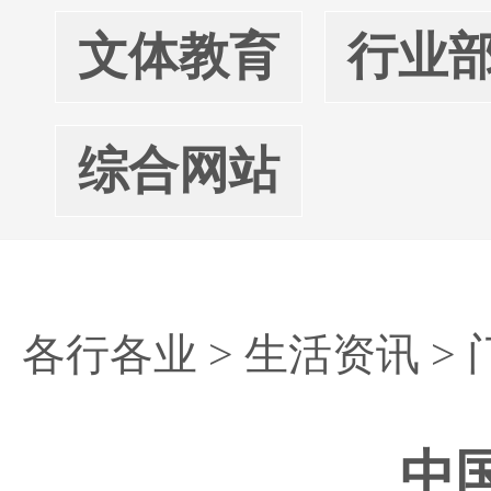
文体教育
行业
综合网站
各行各业
>
生活资讯
>
中