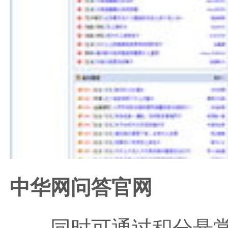
中华网问答官网