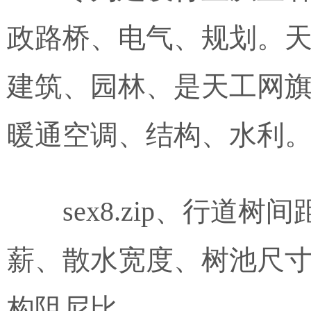
政路桥、电气、规划。
建筑、园林、是天工网
暖通空调、结构、水利
sex8.zip
、
行道树间
薪
、
散水宽度
、
树池尺
构阻尼比
、