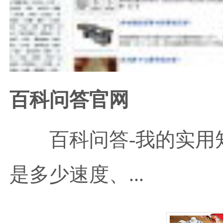
百科问答官网
百科问答-我的实用
是多少速度
、...