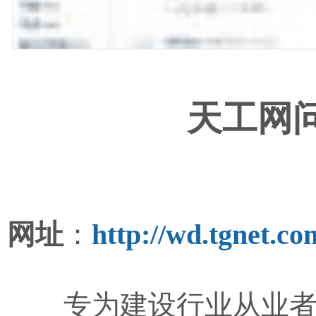
天工网
网址
：
http://wd.tgnet.co
专为建设行业从业