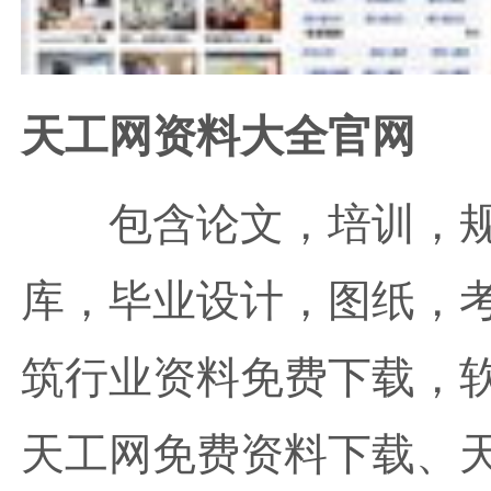
天工网资料大全官网
包含论文，培训，
库，毕业设计，图纸，
筑行业资料免费下载，
天工网免费资料下载
、