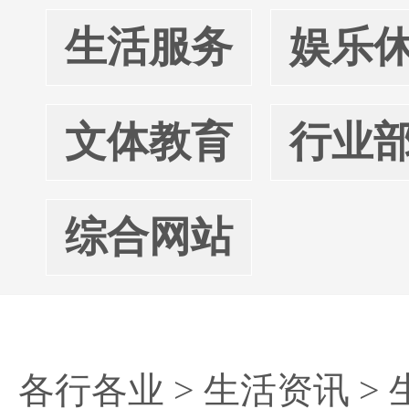
生活服务
娱乐
文体教育
行业
综合网站
各行各业
>
生活资讯
>