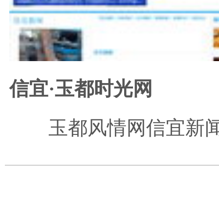
信宜·玉都时光网
玉都风情网信宜新