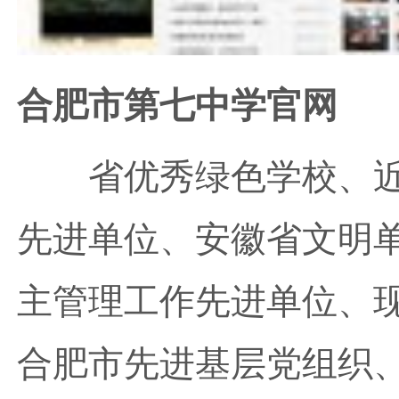
合肥市第七中学官网
省优秀绿色学校、
先进单位、安徽省文明
主管理工作先进单位、
合肥市先进基层党组织