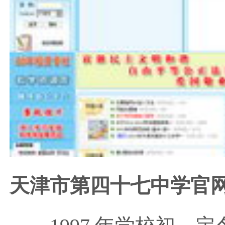
天津市第四十七中学官