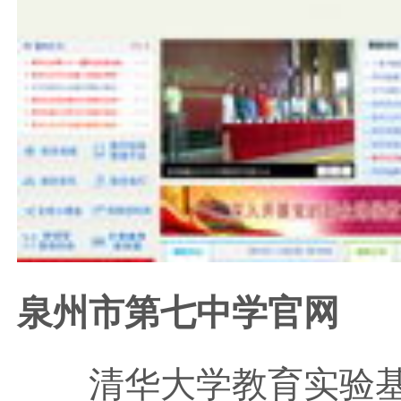
泉州市第七中学官网
清华大学教育实验