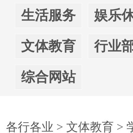
生活服务
娱乐
文体教育
行业
综合网站
各行各业
>
文体教育
>