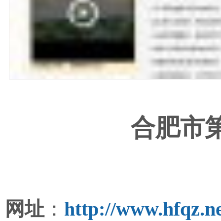
合肥市
网址
：
http://www.hfqz.ne