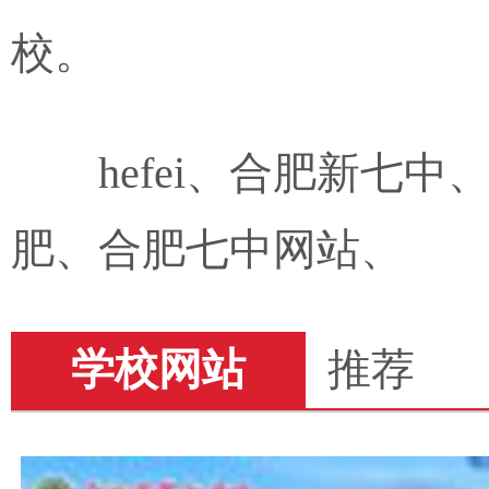
校。
hefei
、
合肥新七中
肥
、
合肥七中网站
、
学校网站
推荐