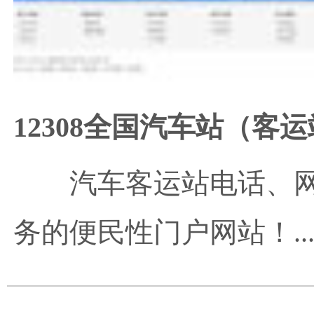
12308全国汽车站（客
汽车客运站电话、
务的便民性门户网站！....