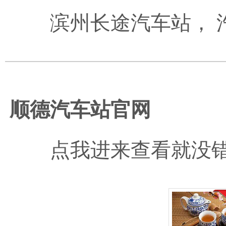
滨州长途汽车站
， 
顺德汽车站官网
点我进来查看就没错了，