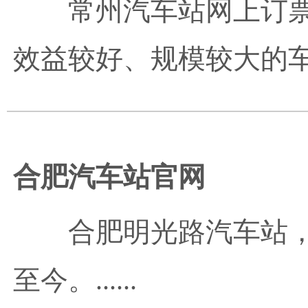
常州汽车站网上订
效益较好、规模较大的车站。.
合肥汽车站官网
合肥明光路汽车站
至今。......