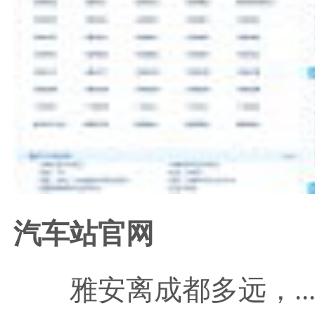
汽车站官网
雅安离成都多远
，...