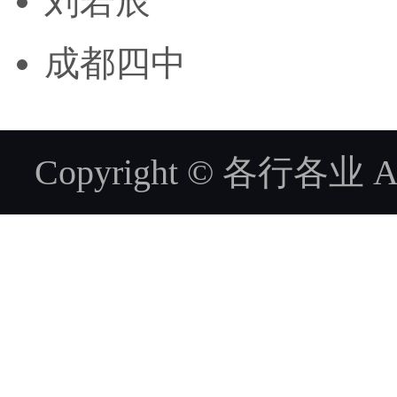
刘若辰
成都四中
Copyright © 各行各业 ALL