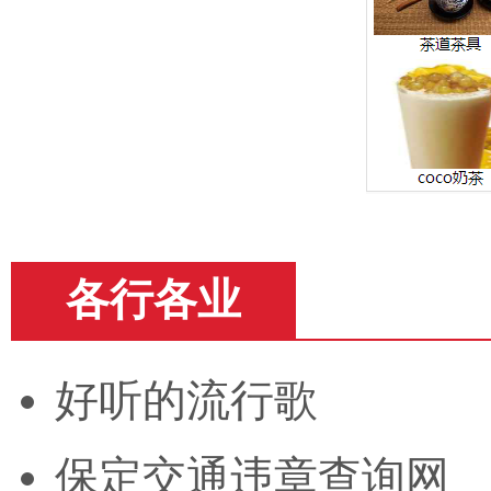
各行各业
好听的流行歌
保定交通违章查询网