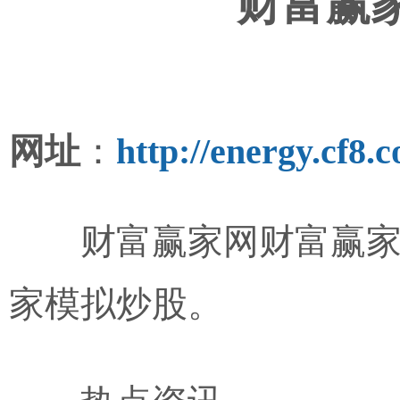
财富赢
网址
：
http://energy.cf8.
财富赢家网财富赢
家模拟炒股。