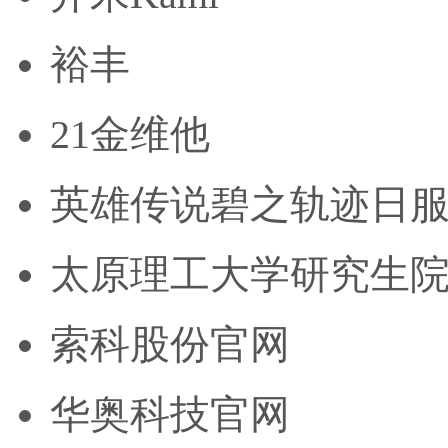
裕丰
21金维他
英雄传说碧之轨迹日
太原理工大学研究生
索科股份官网
华奥科技官网