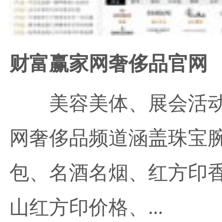
财富赢家网奢侈品官网
美容美体、展会活
网奢侈品频道涵盖珠宝
包、名酒名烟、
红方印
山红方印价格
、...