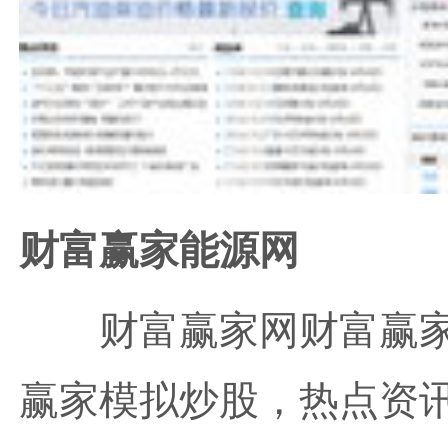
财富赢家能源网
财富赢家网财富赢
赢家模拟炒股，
热点资