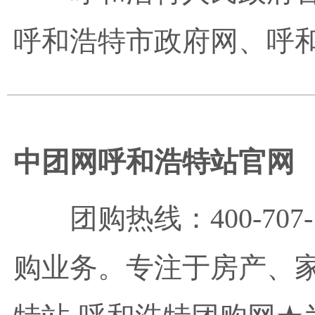
呼和浩特市政府网
、
呼
中团网呼和浩特站官网
团购热线：400-70
购业务。专注于房产、