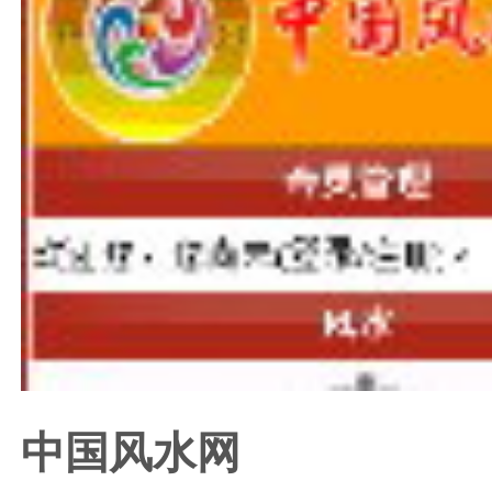
中国风水网