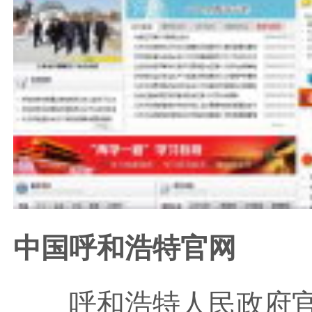
中国呼和浩特官网
呼和浩特人民政府