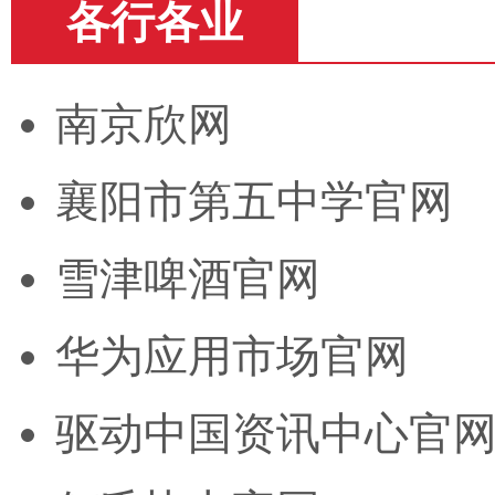
各行各业
南京欣网
襄阳市第五中学官网
雪津啤酒官网
华为应用市场官网
驱动中国资讯中心官