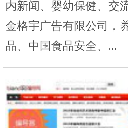
内新闻、婴幼保健、交
金格宇广告有限公司，
品
、
中国食品安全
、...