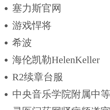
塞力斯官网
游戏悍将
希波
海伦凯勒HelenKeller
R2续章台服
中央音乐学院附属中