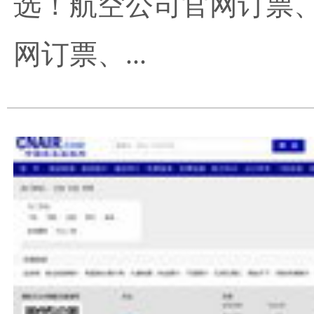
选！
航空公司官网订票
网订票
、...