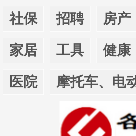
社保
招聘
房产
家居
工具
健康
医院
摩托车、电