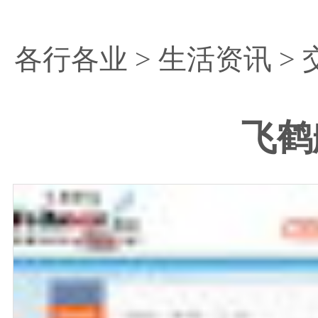
各行各业
>
生活资讯
>
飞鹤