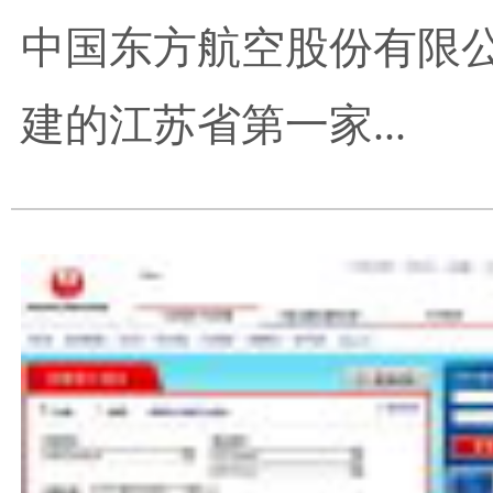
中国东方航空股份有限
建的江苏省第一家...