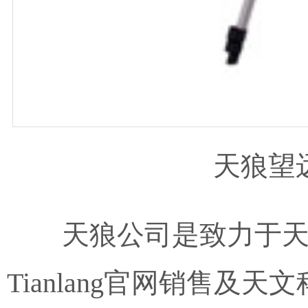
天狼望
天狼公司是致力于
Tianlang官网
销售及天文