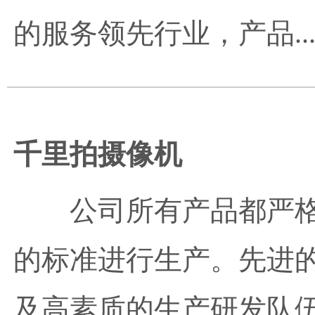
的服务领先行业，产品..
千里拍摄像机
公司所有产品都严格按照
的标准进行生产。先进
及高素质的生产研发队