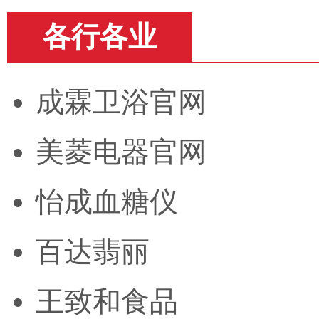
各行各业
成霖卫浴官网
美菱电器官网
怡成血糖仪
百达翡丽
王致和食品