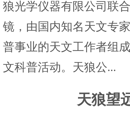
狼光学仪器有限公司联
镜，由国内知名天文专
普事业的天文工作者组
文科普活动。天狼公...
天狼望