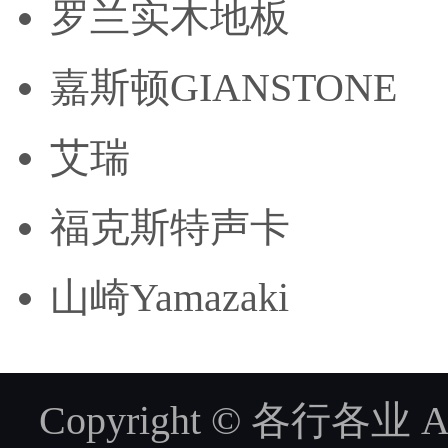
罗兰实木地板
嘉斯顿GIANSTONE
艾瑞
福克斯特声卡
山崎Yamazaki
Copyright © 各行各业 ALL