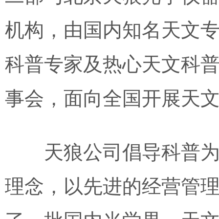
机构，由国内知名天文
科普专家及热心天文科
事会，面向全国开展天
天狼公司倡导科普
理念，以先进的经营管