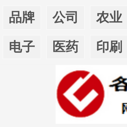
品牌
公司
农业
电子
医药
印刷