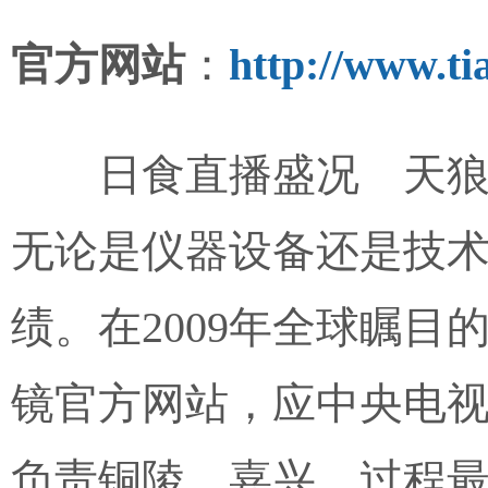
官方网站
：
http://www.t
日食直播盛况 天
无论是仪器设备还是技
绩。在2009年全球瞩
镜官方网站，应中央电
负责铜陵、嘉兴、过程