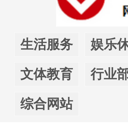
生活服务
娱乐
文体教育
行业
综合网站