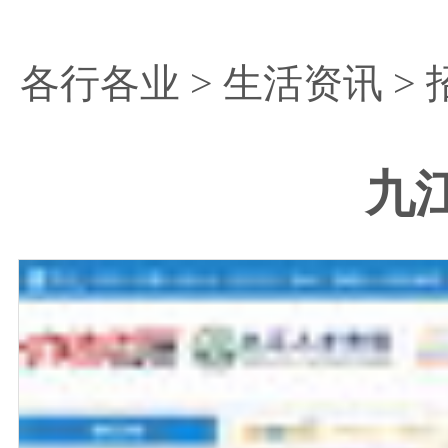
各行各业
>
生活资讯
>
九