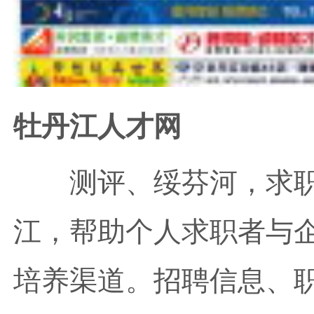
牡丹江人才网
测评、绥芬河，求
江，帮助个人求职者与
培养渠道。招聘信息、