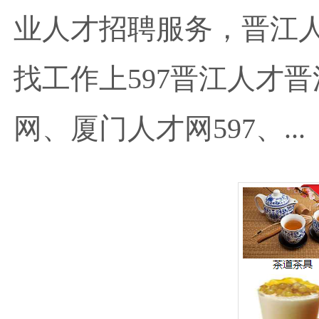
业人才招聘服务，晋江
找工作上597晋江人才
晋
网
、
厦门人才网597
、...