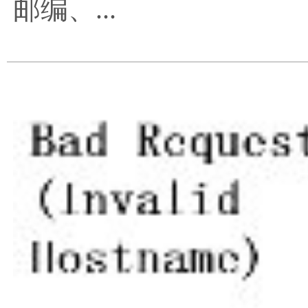
邮编
、...