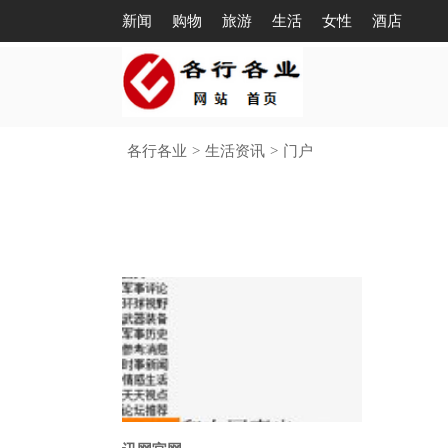
新闻
购物
旅游
生活
女性
酒店
各行各业
>
生活资讯
>
门户