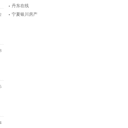
丹东在线
宁夏银川房产
2
8
5
4