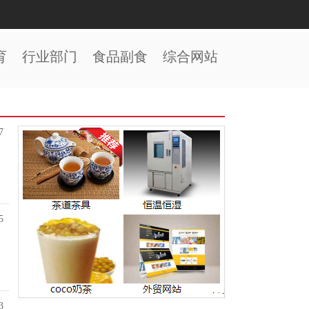
育
行业部门
食品副食
综合网站
7
5
3