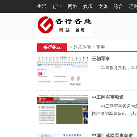
生活
行业
网络
娱乐
文体
综合
理
各行各业
>
娱乐休闲
>
军事
王朝军事
军事教育文化，军事
中工网军事频道
中工网军事频道为
快准确的军事资讯，以及新
中国江苏网军事频道