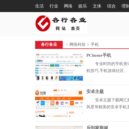
生活
行业
网络
娱乐
文体
综合
理
各行各业
>
网络科技
>
手机
PChome手机
专业时尚的手机资讯
机技巧,手机游戏社区...
安卓主题
安卓主题下载网汇
风景等精美的安卓手机主题
乐到家商城