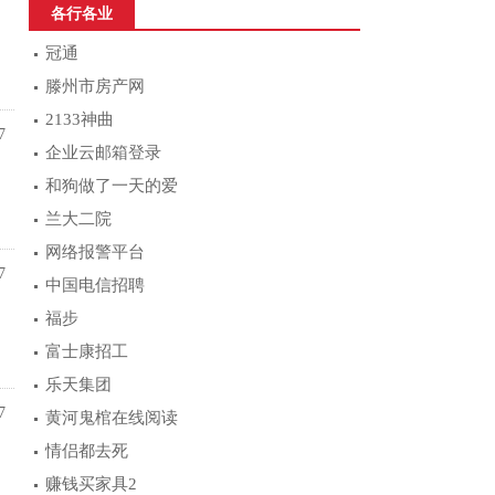
各行各业
冠通
滕州市房产网
2133神曲
7
企业云邮箱登录
和狗做了一天的爱
兰大二院
网络报警平台
7
中国电信招聘
福步
富士康招工
乐天集团
7
黄河鬼棺在线阅读
情侣都去死
赚钱买家具2