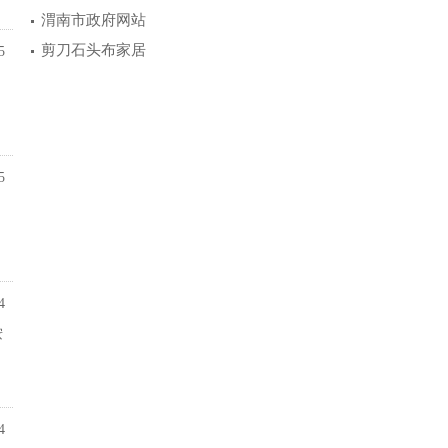
渭南市政府网站
剪刀石头布家居
5
5
4
按
4