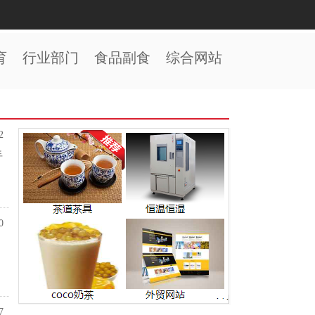
育
行业部门
食品副食
综合网站
2
手
0
7