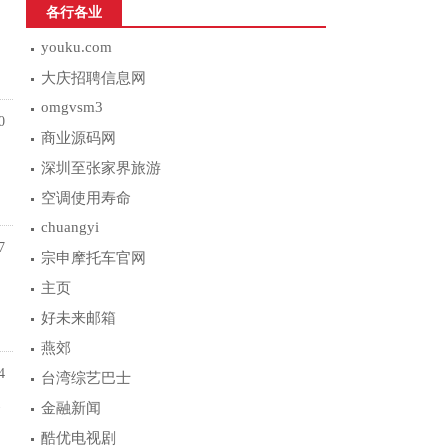
各行各业
，
youku.com
大庆招聘信息网
omgvsm3
0
商业源码网
深圳至张家界旅游
空调使用寿命
chuangyi
7
宗申摩托车官网
主页
好未来邮箱
燕郊
4
台湾综艺巴士
1
金融新闻
酷优电视剧