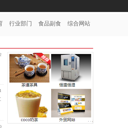
育
行业部门
食品副食
综合网站
2
1
五
0