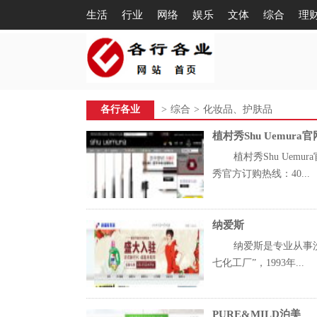
生活
行业
网络
娱乐
文体
综合
理
各行各业
>
综合
>
化妆品、护肤品
植村秀Shu Uemur
植村秀Shu Ue
秀官方订购热线：40...
纳爱斯
纳爱斯是专业从事洗
七化工厂”，1993年...
PURE&MILD泊美