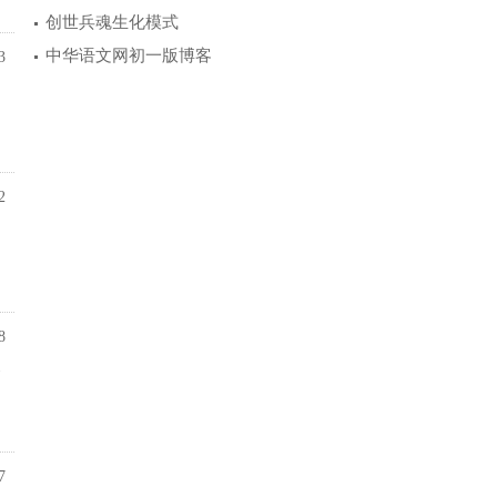
创世兵魂生化模式
中华语文网初一版博客
3
2
8
黎
7