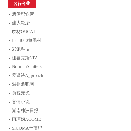
各行各业
澳伊玛软床
建大轮胎
欧材OUCAI
fish3000鱼民村
彩讯科技
纽福克斯NFA
NormanShutters
爱谱诗Approach
温州兼职网
前程无忧
言情小说
湖南株洲日报
阿珂姆ACOME
SICOMA仕高玛