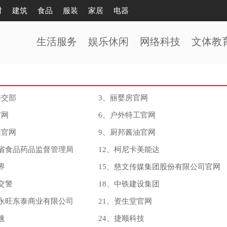
财
建筑
食品
服装
家居
电器
生活服务
娱乐休闲
网络科技
文体教
外交部
丽婴房官网
官网
户外特工官网
佳官网
厨邦酱油官网
省食品药品监督管理局
柯尼卡美能达
界
慈文传媒集团股份有限公司官网
交警
中铁建设集团
永旺东泰商业有限公司
资生堂官网
速
捷顺科技