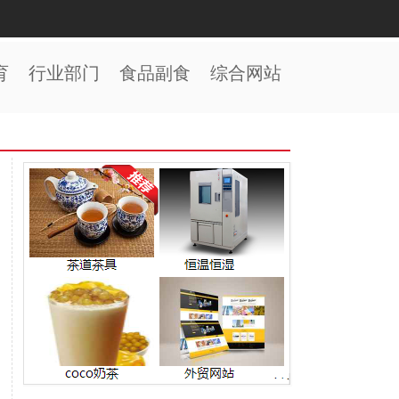
育
行业部门
食品副食
综合网站