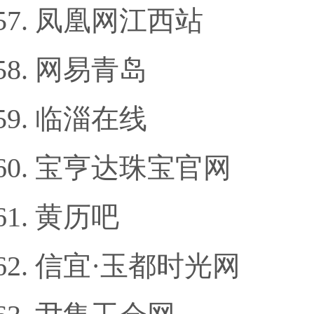
凤凰网江西站
网易青岛
临淄在线
宝亨达珠宝官网
黄历吧
信宜·玉都时光网