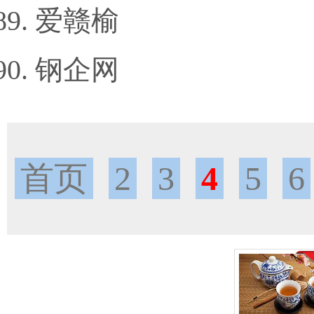
爱赣榆
钢企网
首页
2
3
4
5
6