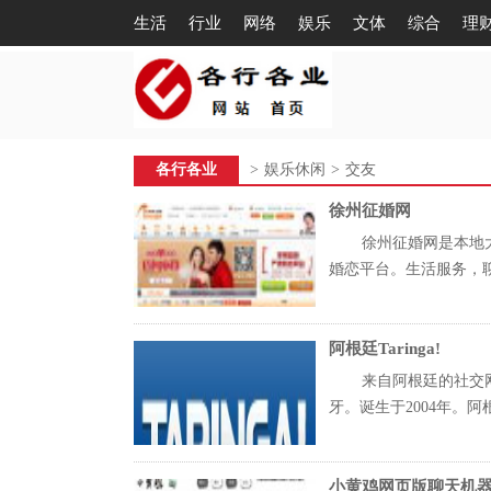
生活
行业
网络
娱乐
文体
综合
理
各行各业
>
娱乐休闲
>
交友
徐州征婚网
徐州征婚网是本地
婚恋平台。生活服务，聊天
阿根廷Taringa!
来自阿根廷的社交
牙。诞生于2004年。阿根
小黄鸡网页版聊天机