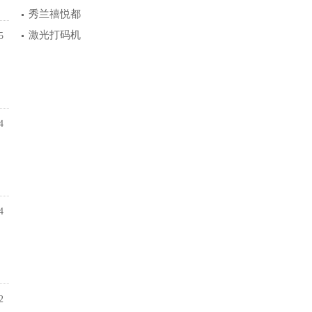
秀兰禧悦都
激光打码机
5
4
4
2