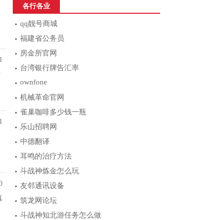
各行各业
qq靓号商城
福建省公务员
房金所官网
1
台湾银行牌告汇率
对
ownfone
机械革命官网
雀巢咖啡多少钱一瓶
1
乐山招聘网
中德翻译
耳鸣的治疗方法
斗战神炼金怎么玩
0
友邻通讯设备
真
筑龙网论坛
斗战神知北游任务怎么做