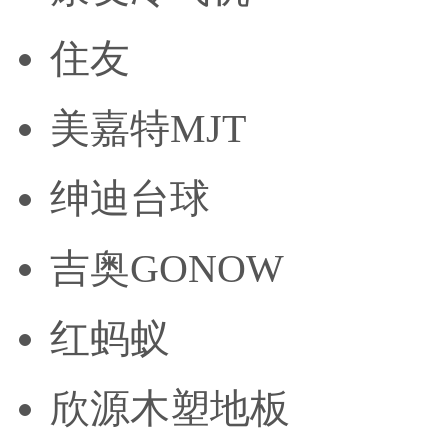
住友
美嘉特MJT
绅迪台球
吉奥GONOW
红蚂蚁
欣源木塑地板