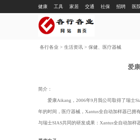
健康
工具
家居
交通
社保
招聘
医
各行各业
>
生活资讯
>
保健、医疗器械
爱康
简介：
爱康Aikang，2006年9月我公司取得了瑞士
年的时间，医疗器械，Xantus全自动加样器已
与瑞士SIAS共同的研发成果：Xantus全自动加样器与P