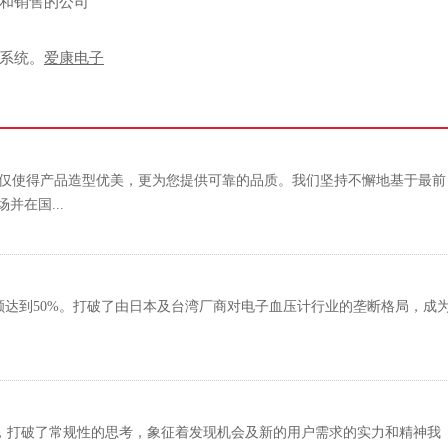
和销售的公司
系统。
爱康电子
仅使得产品造型优美，更为您提供可靠的品质。我们坚持不懈地基于最前
在国...
额达到50%。打破了由日本及台湾厂商对电子血压计行业的垄断格局，成
的层面，打破了常规性的思考，象征着发现机会及新的用户需求的实力和精神我