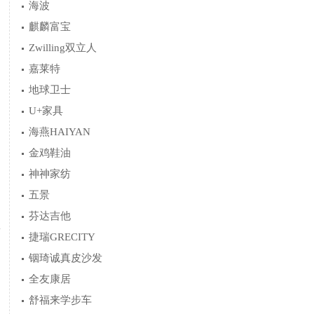
海波
麒麟富宝
Zwilling双立人
嘉莱特
地球卫士
U+家具
海燕HAIYAN
金鸡鞋油
神神家纺
五景
芬达吉他
X
捷瑞GRECITY
铟琦诚真皮沙发
全友康居
舒福来学步车