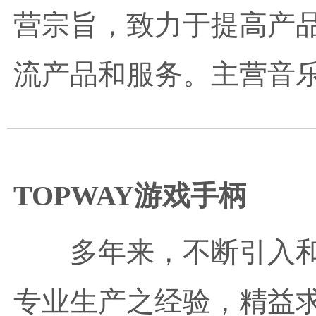
营宗旨，致力于提高产
流产品和服务。主营音乐毯
TOPWAY游戏手柄
多年来，不断引入
专业生产之经验，精益