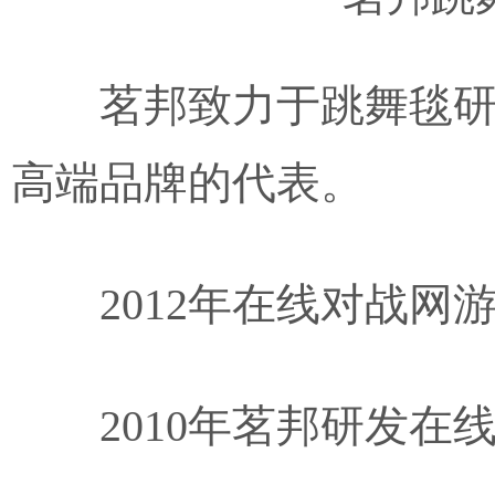
茗邦致力于跳舞毯
高端品牌的代表。
2012年在线对战网
2010年茗邦研发在