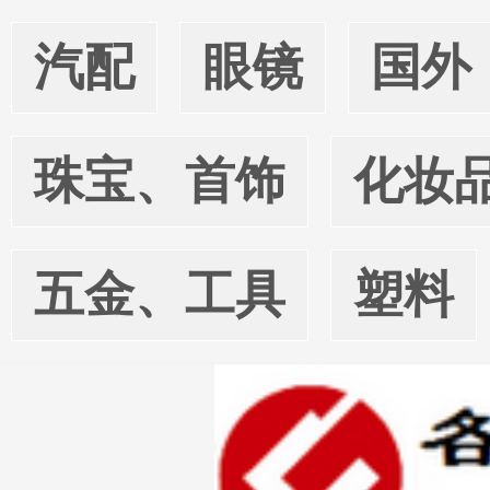
汽配
眼镜
国外
珠宝、首饰
化妆
五金、工具
塑料