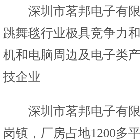
深圳市茗邦电子有
跳舞毯行业极具竞争力
机和电脑周边及电子类
技企业
深圳市茗邦电子有
岗镇，厂房占地1200