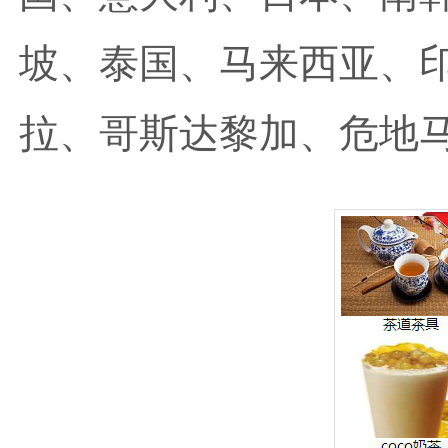
坡、泰国、马来西亚、
拉、哥斯达黎加、危地马拉