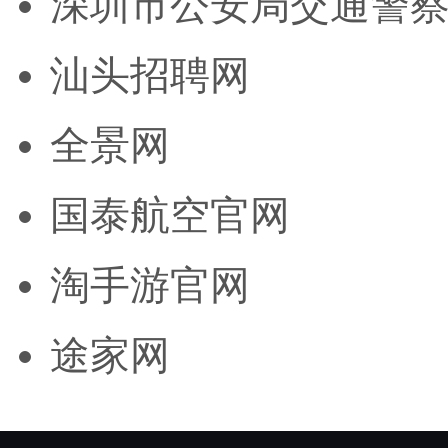
深圳市公安局交通警
汕头招聘网
全景网
国泰航空官网
淘手游官网
途家网