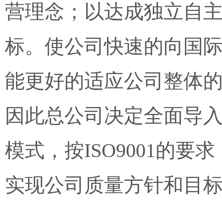
营理念；以达成独立自
标。使公司快速的向国
能更好的适应公司整体
因此总公司决定全面导入和
模式，按ISO9001的
实现公司质量方针和目