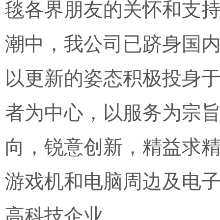
毯各界朋友的关怀和支
潮中，我公司已跻身国
以更新的姿态积极投身
者为中心，以服务为宗旨
向，锐意创新，精益求
游戏机和电脑周边及电
高科技企业。