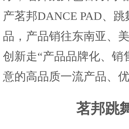
产茗邦DANCE PAD、
品，产品销往东南亚、
创新走“产品品牌化、销
意的高品质一流产品、优
茗邦跳