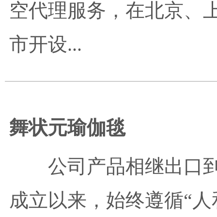
空代理服务，在北京、上
市开设...
舞状元瑜伽毯
公司产品相继出口
成立以来，始终遵循“人