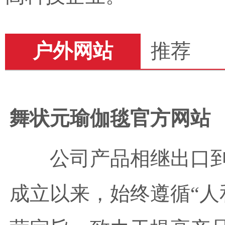
户外网站
推荐
舞状元瑜伽毯官方网站
公司产品相继出口
成立以来，始终遵循“人