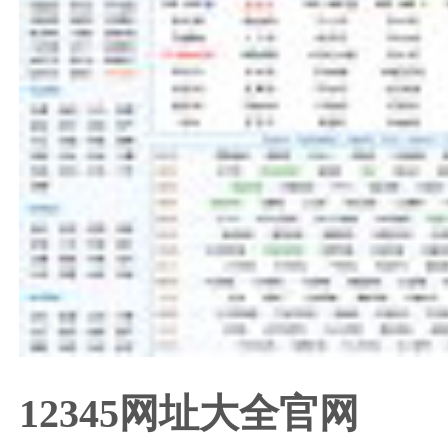
12345网址大全官网