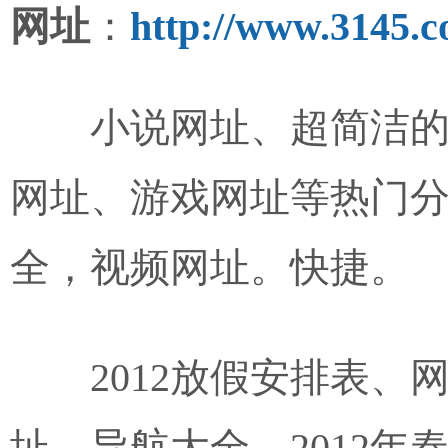
网址
：
http://www.3145.
小说网址、超简洁
网址、游戏网址等热门分
全，视频网址。快捷。
2012放假安排表
、
址
、
导航大全
、
2012