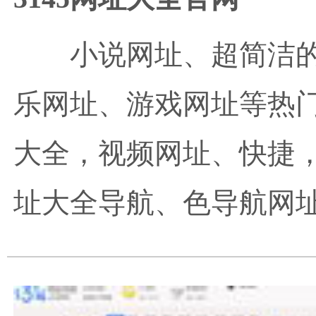
小说网址、超简洁
乐网址、游戏网址等热门
大全，视频网址、快捷
址大全导航
、
色导航网