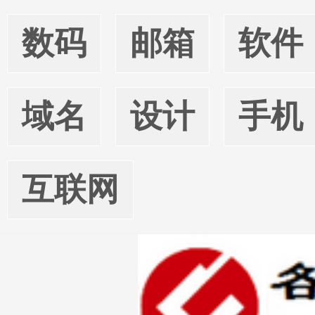
数码
邮箱
软件
域名
设计
手机
互联网