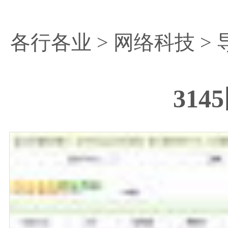
各行各业
>
网络科技
>
31