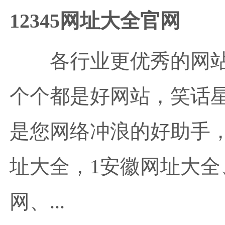
12345网址大全官网
各行业更优秀的网
个个都是好网站，笑话星
是您网络冲浪的好助手，12
址大全，1
安徽网址大全
网
、...