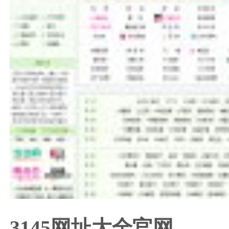
3145网址大全官网