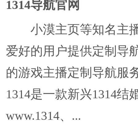
1314导航官网
小漠主页等知名主
爱好的用户提供定制导航
的游戏主播定制导航服务
1314是一款新兴
1314结
www.1314
、...