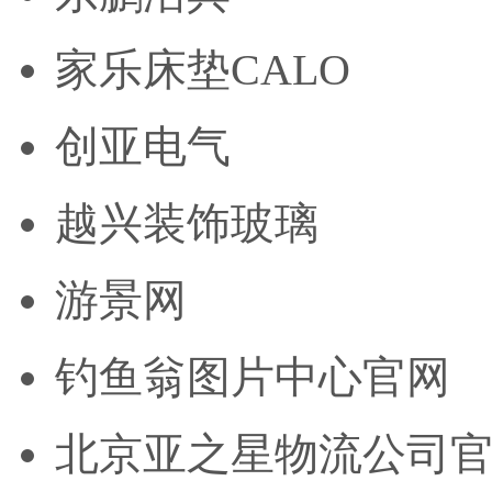
家乐床垫CALO
创亚电气
越兴装饰玻璃
游景网
钓鱼翁图片中心官网
北京亚之星物流公司