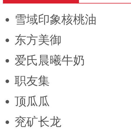
雪域印象核桃油
东方美御
爱氏晨曦牛奶
职友集
顶瓜瓜
兖矿长龙