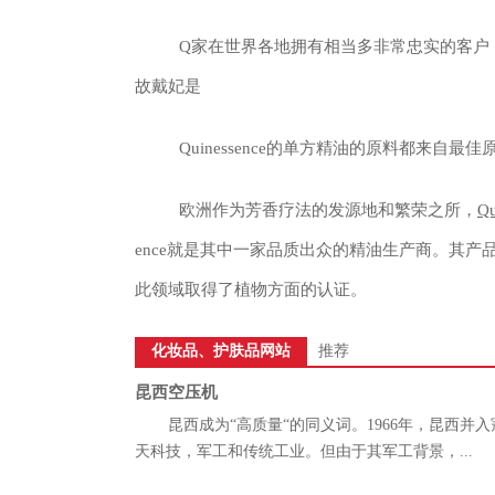
Q家在世界各地拥有相当多非常忠实的客户
故戴妃是
Quinessence的单方精油的原料都来
欧洲作为芳香疗法的发源地和繁荣之所，
Q
ence就是其中一家品质出众的精油生产商。其产品之
此领域取得了植物方面的认证。
化妆品、护肤品网站
推荐
昆西空压机
昆西成为“高质量“的同义词。1966年，昆西并
天科技，军工和传统工业。但由于其军工背景，...