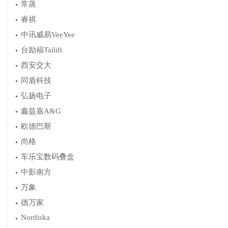
常蒸
睿祺
中讯威易VeeYee
台励福Tailift
西安交大
同盾科技
弘扬电子
鑫益嘉A&G
欧德巴斯
尚格
车乐宝数码叠盒
中影南方
万象
德万家
Nordiska