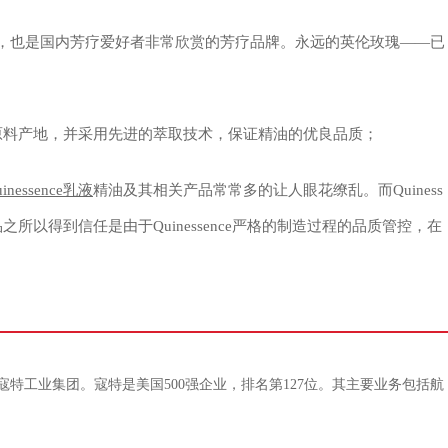
，也是国内芳疗爱好者非常欣赏的芳疗品牌。永远的英伦玫瑰——已
自最佳原料产地，并采用先进的萃取技术，保证精油的优良品质；
uinessence乳液
精油及其相关产品常常多的让人眼花缭乱。而Quiness
所以得到信任是由于Quinessence严格的制造过程的品质管控，在
入寇特工业集团。寇特是美国500强企业，排名第127位。其主要业务包括航