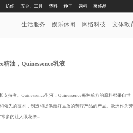
纺织
五金、工具
塑料
种子
饲料
奢侈品
生活服务
娱乐休闲
网络科技
文体教
nce精油，Quinessence乳液
爱好者和支持者。Quinessence乳液，Quinessence每种单方的原料都采自世
验和领先的技术，制造和提供最好品质的芳疗产品的产品。欧洲作为芳
多的让人眼花缭...