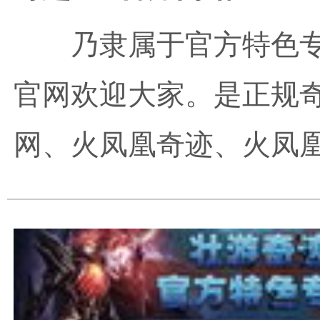
乃隶属于官方特色专
官网欢迎大家。是正规奇
网
、
火凤凰奇迹
、
火凤