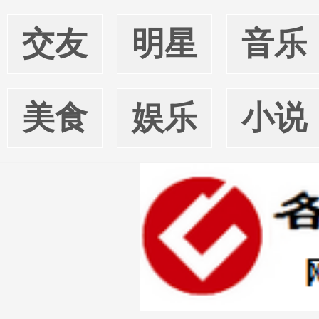
交友
明星
音乐
美食
娱乐
小说