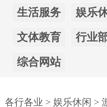
生活服务
娱乐
文体教育
行业
综合网站
各行各业
>
娱乐休闲
>